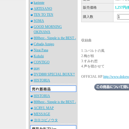
kariente
販売価格
1,257円
ARTESANO
TEN TO TEN
購入数
SOMA
GOOD MORNING
OKINAWA
800best - Simple is the BEST -
収録曲
Cebada,Amigo
Nirai Pana
1.コバルトの風
2.梅が枝
Kohshi
3.すみれ想
CONTIGO
4.声を聴かせて
pray
DVD800 SPECIAL BOXX!!
OFFICIAL HP:
http://www.dolcew
HISTORIA
HISTORIA
800best - Simple is the BEST -
ACRYL MAP
MESSAGE
ヨロコビノウタ