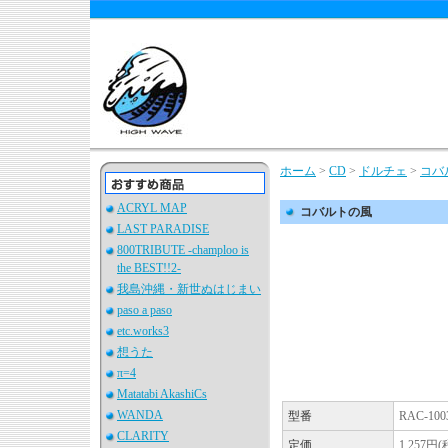
ホーム
>
CD
>
ドルチェ
>
コバ
ACRYL MAP
コバルトの風
LAST PARADISE
800TRIBUTE -champloo is
the BEST!!2-
我島沖縄・新世ぬはじまい
paso a paso
etc.works3
想うた
π=4
Matatabi AkashiCs
WANDA
型番
RAC-100
CLARITY
定価
1,257円