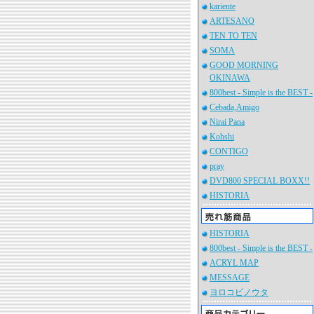
kariente
ARTESANO
TEN TO TEN
SOMA
GOOD MORNING
OKINAWA
800best - Simple is the BEST -
Cebada,Amigo
Nirai Pana
Kohshi
CONTIGO
pray
DVD800 SPECIAL BOXX!!
HISTORIA
HISTORIA
800best - Simple is the BEST -
ACRYL MAP
MESSAGE
ヨロコビノウタ