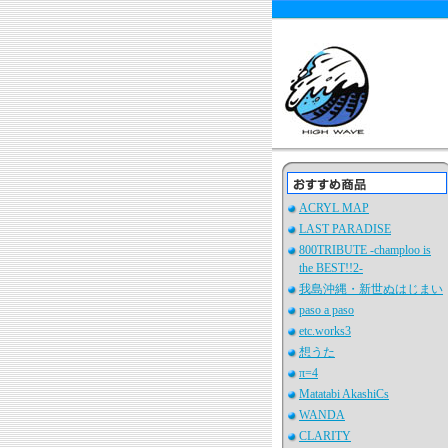
ACRYL MAP
LAST PARADISE
800TRIBUTE -champloo is
the BEST!!2-
我島沖縄・新世ぬはじまい
paso a paso
etc.works3
想うた
π=4
Matatabi AkashiCs
WANDA
CLARITY