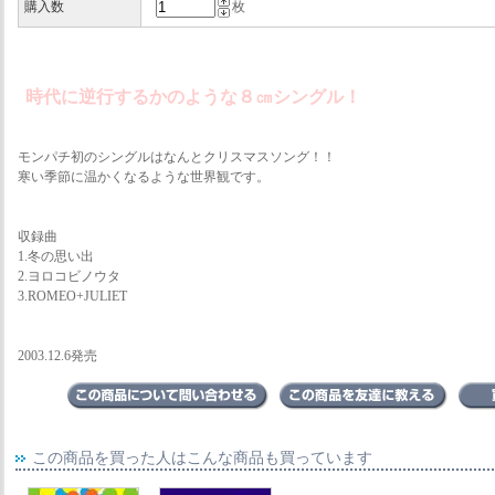
購入数
枚
時代に逆行するかのような８㎝シングル！
モンパチ初のシングルはなんとクリスマスソング！！
寒い季節に温かくなるような世界観です。
収録曲
1.冬の思い出
2.ヨロコビノウタ
3.ROMEO+JULIET
2003.12.6発売
この商品を買った人はこんな商品も買っています