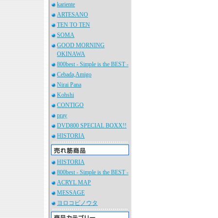
kariente
ARTESANO
TEN TO TEN
SOMA
GOOD MORNING
OKINAWA
800best - Simple is the BEST -
Cebada,Amigo
Nirai Pana
Kohshi
CONTIGO
pray
DVD800 SPECIAL BOXX!!
HISTORIA
HISTORIA
800best - Simple is the BEST -
ACRYL MAP
MESSAGE
ヨロコビノウタ