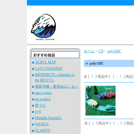
ホーム
>
CD
>
polyABC
ACRYL MAP
polyABC
LAST PARADISE
800TRIBUTE -champloo is
全 [
1
] 商品中 [
1
-
1
] 商
the BEST!!2-
我島沖縄・新世ぬはじまい
paso a paso
etc.works3
想うた
π=4
Matatabi AkashiCs
全 [
1
] 商品中 [
1
-
1
] 商
WANDA
CLARITY